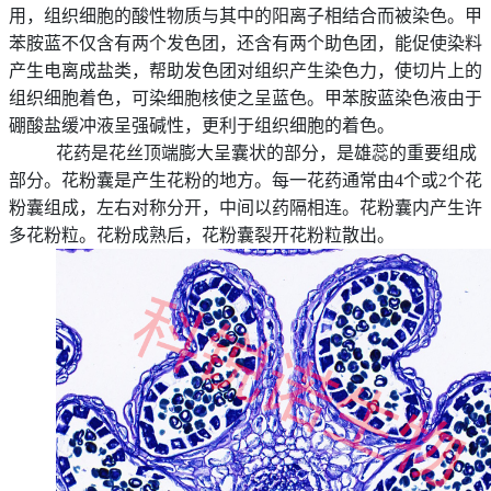
用，组织细胞的酸性物质与其中的阳离子相结合而被染色。甲
苯胺蓝不仅含有两个发色团，还含有两个助色团，能促使染料
产生电离成盐类，帮助发色团对组织产生染色力，使切片上的
组织细胞着色，可染细胞核使之呈蓝色。甲苯胺蓝染色液由于
硼酸盐缓冲液呈强碱性，更利于组织细胞的着色。
花药是花丝
顶端膨大呈囊状的部分，是雄蕊
的重要组成
部分。花粉囊
是产生花粉
的地方。每一花药通常由
4个或2个花
粉囊组成
，左右对称分开，中间以药隔相连。花粉囊内产生许
多花粉粒
。花粉成熟后，花粉囊裂开花粉粒散出。