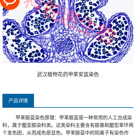
武汉植物花药甲苯安蓝染色
产品详情
甲苯胺蓝染色原理：甲苯胺蓝是一种常用的人工合成染
料，属于醌亚胺染料类。这类染料主要含有胺基和醌型苯环两
个发色团，从而成色原显色。甲苯胺蓝中的阳离子有染色作